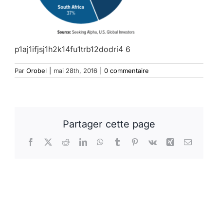
p1aj1ifjsj1h2k14fu1trb12dodri4 6
Par
Orobel
|
mai 28th, 2016
|
0 commentaire
Partager cette page
Facebook
X
Reddit
LinkedIn
WhatsApp
Tumblr
Pinterest
Vk
Xing
Email