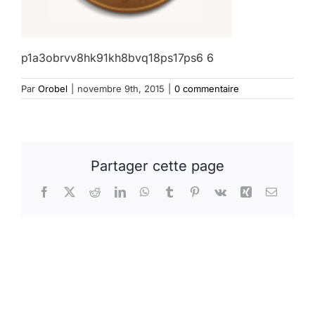
p1a3obrvv8hk91kh8bvq18ps17ps6 6
Par
Orobel
|
novembre 9th, 2015
|
0 commentaire
Partager cette page
Facebook
X
Reddit
LinkedIn
WhatsApp
Tumblr
Pinterest
Vk
Xing
Email