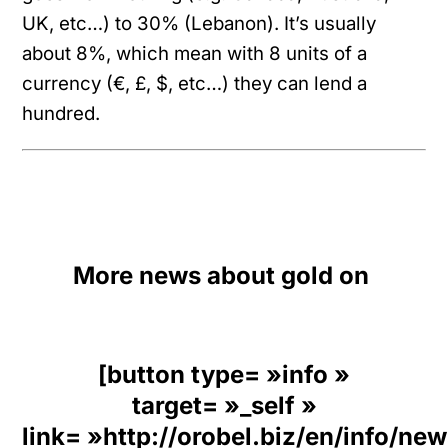
UK, etc…) to 30% (Lebanon). It’s usually
about 8%, which mean with 8 units of a
currency (€, £, $, etc…) they can lend a
hundred.
More news about gold on
[button type= »info »
target= »_self »
link= »http://orobel.biz/en/info/ne