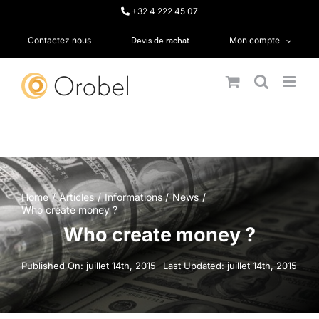
Passer
+32 4 222 45 07
au
contenu
Devis de rachat
Contactez nous
Mon compte
Home
Articles
Informations
News
Who create money ?
Who create money ?
Published On: juillet 14th, 2015
Last Updated: juillet 14th, 2015