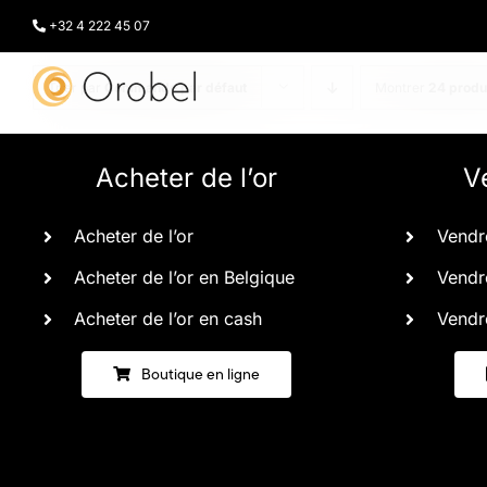
Passer
au
+32 4 222 45 07
contenu
Trier par
Commande par défaut
Montrer
24 produ
Acheter de l’or
V
Acheter de l’or
Vendre
Acheter de l’or en Belgique
Vendre
Acheter de l’or en cash
Vendre
Boutique en ligne