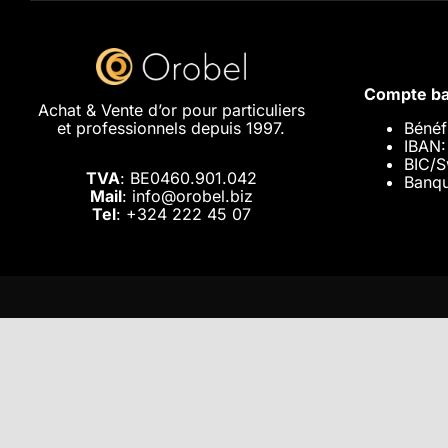
Compte ba
Achat & Vente d’or pour particuliers
et professionnels depuis 1997.
Bénéf
IBAN
BIC/S
TVA
: BE0460.901.042
Banqu
Mail
: info@orobel.biz
Tel
:
+324 222 45 07