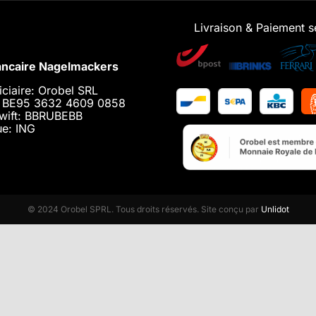
Livraison & Paiement s
ncaire Nagelmackers
iciaire: Orobel SRL
: BE95 3632 4609 0858
wift: BBRUBEBB
e: ING
© 2024 Orobel SPRL. Tous droits réservés. Site conçu par
Unlidot